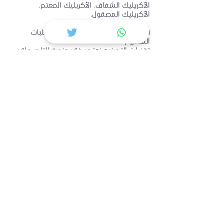
الأكريليك الشفاف. الأكريليك المعتم.
الأكريليك المصقول.
تشطيبات وألوان خاصة حسب متطلبات
المشروع.
تقنيات التصنيع نعتمد في منصة التاجر على
أحدث تقنيات التصنيع، بما في ذلك القص
بالليزر (CNC)، والتشكيل الحراري، والصقل
والتشطيب الاحترافي، لإنتاج قطع ومنتجات
أكريليك عالية الدقة والجودة، وفق المواصفات
المطلوبة لمختلف التطبيقات الإعلانية
والتجارية والصناعية.
Trader platform
المكتب الرئيسي، الرياض
طريق مكة المكرمة رولاكو للأعمال
المصنع، الرياض، حي السلي، طريق هارون الرشيد.
: البريد الإلكتروني
info@tp4m.com
المبيعات
: