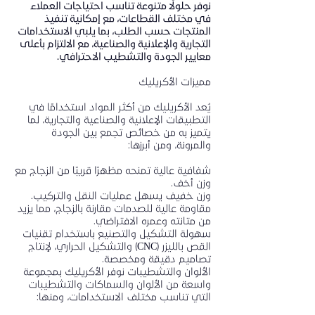
نوفر حلولًا متنوعة تناسب احتياجات العملاء
في مختلف القطاعات، مع إمكانية تنفيذ
المنتجات حسب الطلب، بما يلبي الاستخدامات
التجارية والإعلانية والصناعية، مع الالتزام بأعلى
معايير الجودة والتشطيب الاحترافي.
مميزات الأكريليك
يُعد الأكريليك من أكثر المواد استخدامًا في
التطبيقات الإعلانية والصناعية والتجارية، لما
يتميز به من خصائص تجمع بين الجودة
والمرونة، ومن أبرزها:
شفافية عالية تمنحه مظهرًا قريبًا من الزجاج مع
وزن أخف.
وزن خفيف يسهل عمليات النقل والتركيب.
مقاومة عالية للصدمات مقارنة بالزجاج، مما يزيد
من متانته وعمره الافتراضي.
سهولة التشكيل والتصنيع باستخدام تقنيات
القص بالليزر (CNC) والتشكيل الحراري، لإنتاج
تصاميم دقيقة ومخصصة.
الألوان والتشطيبات نوفر الأكريليك بمجموعة
واسعة من الألوان والسماكات والتشطيبات
التي تناسب مختلف الاستخدامات، ومنها: