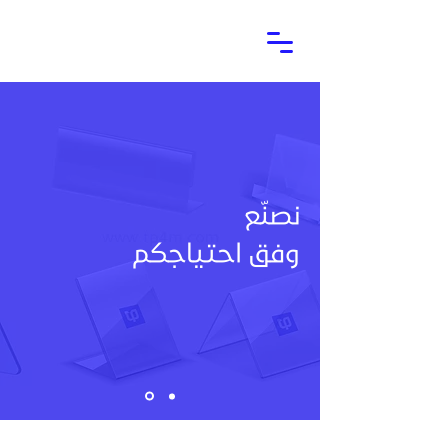
نصنّع
وفق احتياجكم