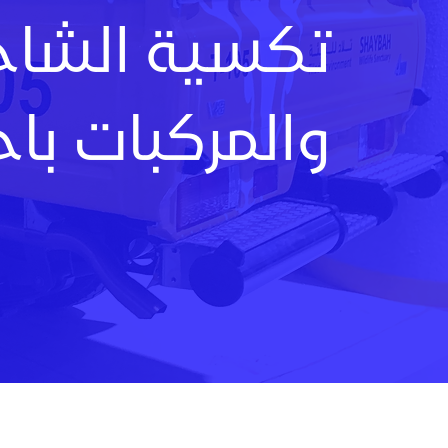
تكسية الشاح
والمركبات باح