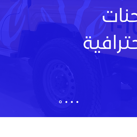
نات
ترافية